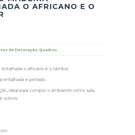
ADA O AFRICANO E O
R
etos de Decoração
,
Quadros
.
entalhada o africano e o tambor.
a entalhada e pintado.
ão, ideal para compor o ambiente como sala,
re outros.
1 cm