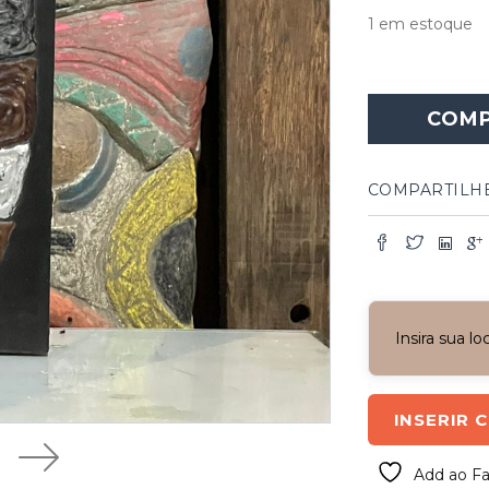
1 em estoque
COM
COMPARTILH
Insira sua l
INSERIR 
Add ao Fa