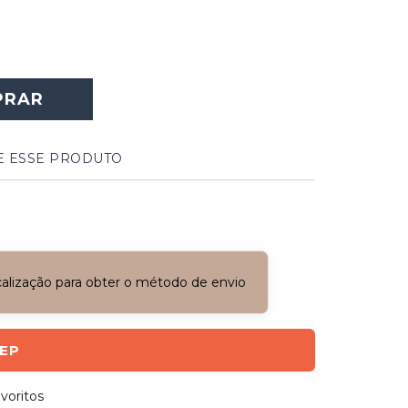
PRAR
E ESSE PRODUTO
ocalização para obter o método de envio
CEP
voritos