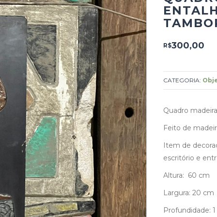
ENTALH
TAMBO
300,00
R$
CATEGORIA:
Obj
Quadro madeira 
Feito de madeir
Item de decoraç
escritório e ent
Altura: 60 cm
Largura: 20 cm
Profundidade: 