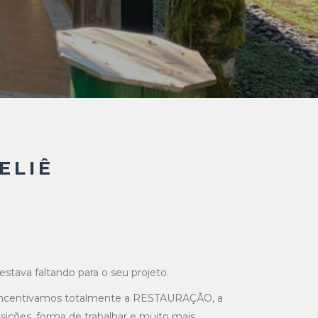
ELIÊ
tava faltando para o seu projeto.
co, incentivamos totalmente a RESTAURAÇÃO, a
ões, forma de trabalhar e muito mais…