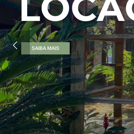
L
O
C
A
SAIBA MAIS