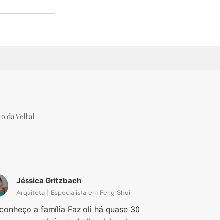
co da Velha!
Jéssica Gritzbach
Raul Lu
Arquiteta | Especialista em Feng Shui
Artista pl
conheço a família Fazioli há quase 30
Conheço o Arco