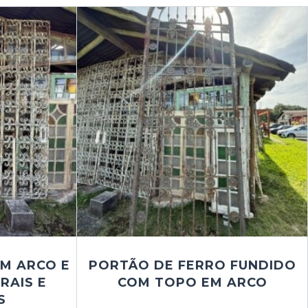
EM ARCO E
PORTÃO DE FERRO FUNDIDO
RAIS E
COM TOPO EM ARCO
R$
23.000,00
S