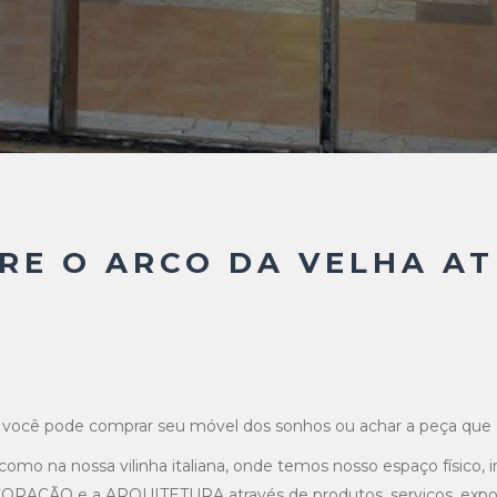
RE O ARCO DA VELHA AT
ocê pode comprar seu móvel dos sonhos ou achar a peça que es
 como na nossa vilinha italiana, onde temos nosso espaço físi
AÇÃO e a ARQUITETURA através de produtos, serviços, exposiç