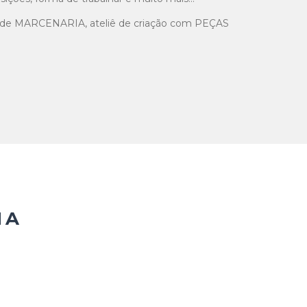
de MARCENARIA, ateliê de criação com PEÇAS
HA
20.000,00
R$
25.000,00