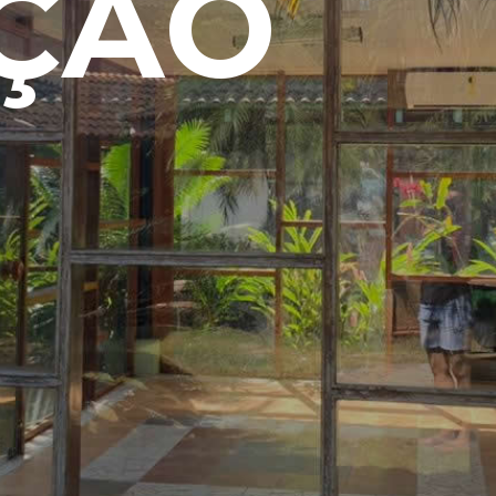
Ç
Ã
O