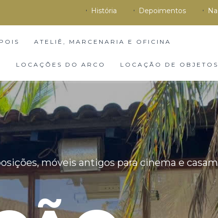
História
Depoimentos
Na
POIS
ATELIÊ, MARCENARIA E OFICINA
S
LOCAÇÕES DO ARCO
LOCAÇÃO DE OBJETOS
xposições, móveis antigos para cinema e casam