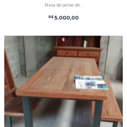
Mesa de jantar de ..
R$
5.000,00
Add
ao
Favoritos