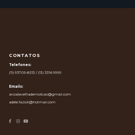
CONTATOS
Telefones:
(11) 93705-8313 / (13) 3316 9999
Emails:
arcodavelhademolicao@gmail.com
adele.fazioli@hotmail.com