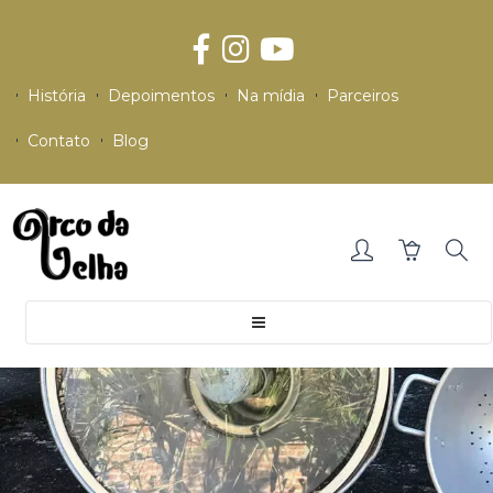
História
Depoimentos
Na mídia
Parceiros
Contato
Blog
Toggle
navigation