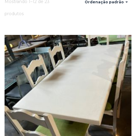
Mostrando 1–12 de 23
Ordenação padrão
produtos
Add
ao
Favoritos