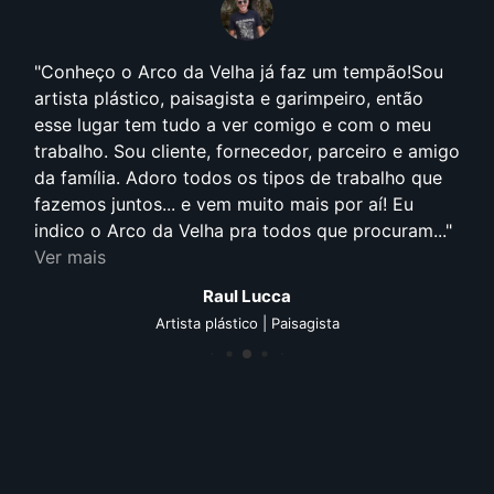
!Sou
Anos 90, foi quando comecei efetivamente a
ão
pensar que arquitetura e construção fariam part
meu
da minha vida profissional. Cursando arquitetur
 amigo
e frequentando de maneira assídua o Litoral
 que
Norte, pude contemplar de forma bem próxima 
u
estilo proposto pelo arquiteto Aldo Fazioli.
m...
Visivelmente sempre empregou em suas obras o
conceito de sustentabilidade, uso de material de.
Ver mais
Cristian Borgonovi Januckaitis
Arquiteto | Gestão de projetos e obras