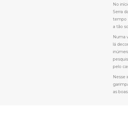
No iníc
Serra d
tempo s
a tão s
Numa vi
lá deco
inúmera
pesquis
pelo ca
Nesse i
garimpa
as boas