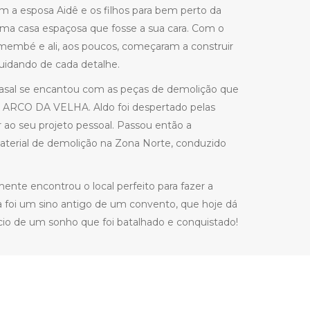
om a esposa Aidê e os filhos para bem perto da
ma casa espaçosa que fosse a sua cara. Com o
membé e ali, aos poucos, começaram a construir
 cuidando de cada detalhe.
o casal se encantou com as peças de demolição que
do ARCO DA VELHA. Aldo foi despertado pelas
 ao seu projeto pessoal. Passou então a
terial de demolição na Zona Norte, conduzido
mente encontrou o local perfeito para fazer a
a foi um sino antigo de um convento, que hoje dá
o de um sonho que foi batalhado e conquistado!