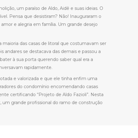
lição, um paraíso de Aldo, Aidê e suas ideias. O
sível. Pensa que desistiram? Não! Inauguraram o
mor e alegria em família. Um grande desejo
a maioria das casas de litoral que costumavam ser
dois andares se destacava das demais e passou a
bater à sua porta querendo saber qual era a
conversavam rapidamente.
otada e valorizada e que ele tinha enfim uma
moradores do condomínio encomendando casas
te certificando “Projeto de Aldo Fazioli”. Nesta
r, um grande profissional do ramo de construção