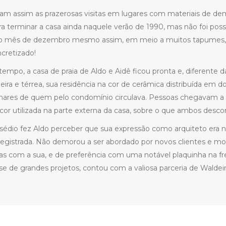
ram assim as prazerosas visitas em lugares com materiais de demo
ra terminar a casa ainda naquele verão de 1990, mas não foi pos
ro mês de dezembro mesmo assim, em meio a muitos tapumes, a
ncretizado!
empo, a casa de praia de Aldo e Aidê ficou pronta e, diferente d
ira e térrea, sua residência na cor de cerâmica distribuída em 
olhares de quem pelo condomínio circulava. Pessoas chegavam a 
l cor utilizada na parte externa da casa, sobre o que ambos des
sédio fez Aldo perceber que sua expressão como arquiteto era n
egistrada. Não demorou a ser abordado por novos clientes e 
as com a sua, e de preferência com uma notável plaquinha na fren
se de grandes projetos, contou com a valiosa parceria de Waldei