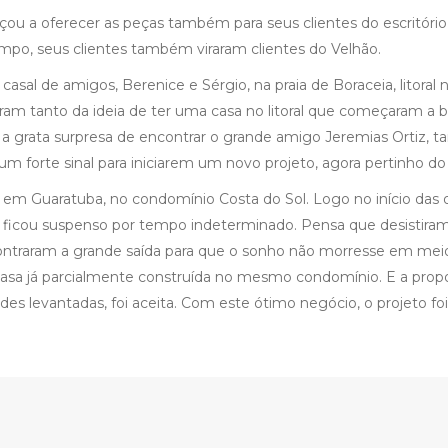
u a oferecer as peças também para seus clientes do escritório
empo, seus clientes também viraram clientes do Velhão.
casal de amigos, Berenice e Sérgio, na praia de Boraceia, litoral 
am tanto da ideia de ter uma casa no litoral que começaram a b
 grata surpresa de encontrar o grande amigo Jeremias Ortiz,
forte sinal para iniciarem um novo projeto, agora pertinho do
 em Guaratuba, no condomínio Costa do Sol. Logo no início das o
to ficou suspenso por tempo indeterminado. Pensa que desistira
contraram a grande saída para que o sonho não morresse em meio
casa já parcialmente construída no mesmo condomínio. E a prop
es levantadas, foi aceita. Com este ótimo negócio, o projeto foi