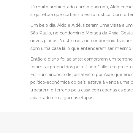
Já muito ambientado com o garimpo, Aldo começo
arquitetura que curtiam o estilo rústico. Com o t
Um belo dia, Aldo e Aidê, fizeram uma visita a um 
São Paulo, no condomínio Morada da Praia. Gostar
novos planos. Neste mesmo condomínio tiveram a
com uma casa lá, o que entenderam ser mesmo um 
Então o plano foi adiante: compraram um terreno
foram surpreendidos pelo Plano Collor e o proje
Foi num anúncio de jornal visto por Aidê que en
político-econômica do país: estava à venda uma 
trocarem o terreno pela casa com apenas as pared
adiantado em algumas etapas.