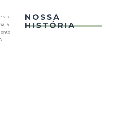
NOSSA
e viu
HISTÓRIA
ia, a
iente
A.