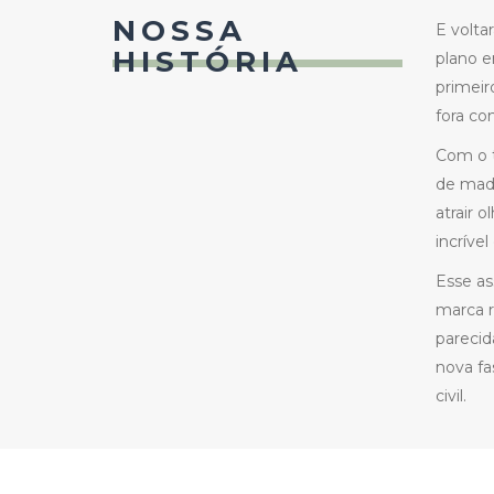
NOSSA
E volta
HISTÓRIA
plano e
primei
fora co
Com o t
de made
atrair 
incríve
Esse as
marca r
parecid
nova fa
civil.