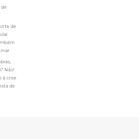
 de
norte de
olar
 também
 mar.
bras,
m? Não!
 à crise
osta de