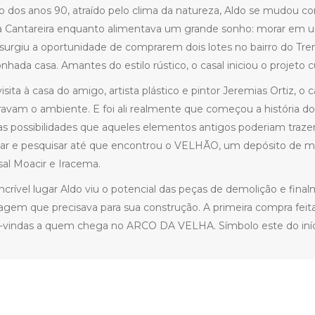
io dos anos 90, atraído pelo clima da natureza, Aldo se mudou c
a Cantareira enquanto alimentava um grande sonho: morar em u
urgiu a oportunidade de comprarem dois lotes no bairro do Tre
onhada casa. Amantes do estilo rústico, o casal iniciou o projeto
sita à casa do amigo, artista plástico e pintor Jeremias Ortiz, 
ravam o ambiente. E foi ali realmente que começou a história 
s possibilidades que aqueles elementos antigos poderiam trazer
ar e pesquisar até que encontrou o VELHÃO, um depósito de ma
sal Moacir e Iracema.
ncrível lugar Aldo viu o potencial das peças de demolição e final
gem que precisava para sua construção. A primeira compra feit
-vindas a quem chega no ARCO DA VELHA. Símbolo este do iníci