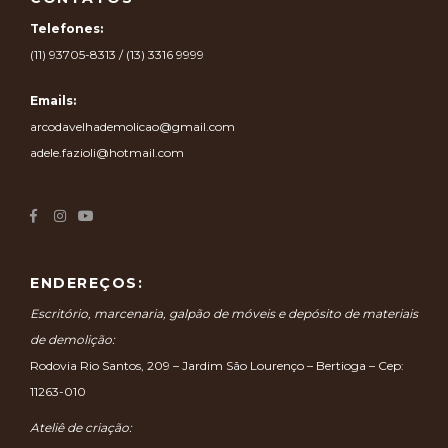
CONTATOS
Telefones:
(11) 93705-8313 / (13) 3316 9999
Emails:
arcodavelhademolicao@gmail.com
adele.fazioli@hotmail.com
ENDEREÇOS:
Escritório, marcenaria, galpão de móveis e depósito de materiais
de demolição:
Rodovia Rio Santos, 209 – Jardim São Lourenço – Bertioga – Cep:
11263-010