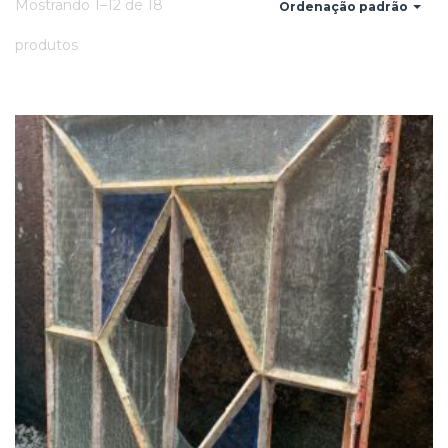
Mostrando 1–12 de 18
Ordenação padrão
produtos
Add
ao
Favoritos