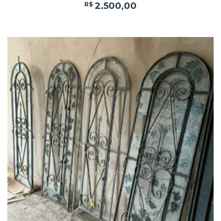
R$
2.500,00
Add
ao
Favoritos