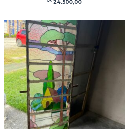
R$
24.500,00
Add
ao
Favoritos