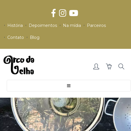
História
Depoimentos
Na mídia
Parceiros
Contato
Blog
Toggle
navigation