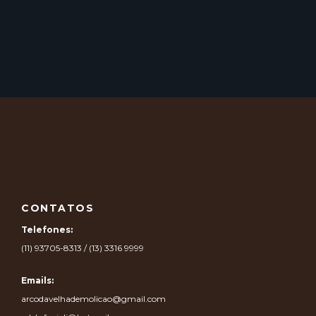
CONTATOS
Telefones:
(11) 93705-8313 / (13) 3316 9999
Emails:
arcodavelhademolicao@gmail.com