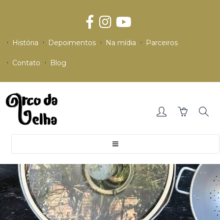
História
Depoimentos
Na mídia
Parceiros
Contato
Blog
Toggle
navigation