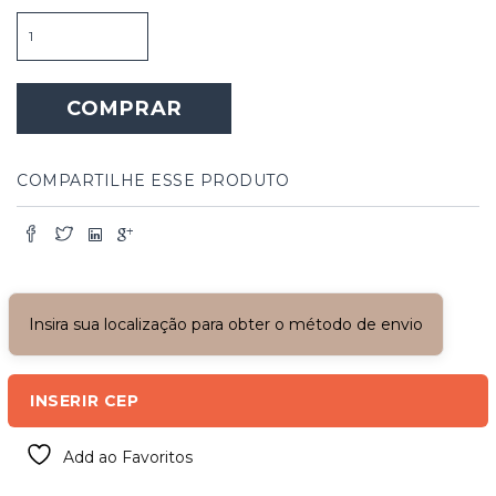
Abajur
de
Madeira
Articulável
COMPRAR
quantidade
COMPARTILHE ESSE PRODUTO
Insira sua localização para obter o método de envio
INSERIR CEP
Add ao Favoritos