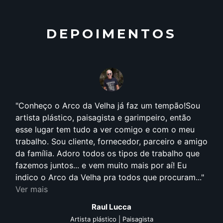
DEPOIMENTOS
Anos 90, foi quando comecei efetivamente a
pensar que arquitetura e construção fariam parte
da minha vida profissional. Cursando arquitetura
o
e frequentando de maneira assídua o Litoral
Norte, pude contemplar de forma bem próxima o
estilo proposto pelo arquiteto Aldo Fazioli.
Visivelmente sempre empregou em suas obras o
conceito de sustentabilidade, uso de material de...
Ver mais
Cristian Borgonovi Januckaitis