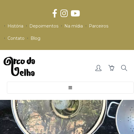
História
Depoimentos
Na mídia
Parceiros
Contato
Blog
Toggle
navigation