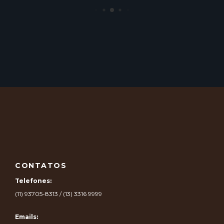
Arquiteto | Gestão de projetos e obras
CONTATOS
Telefones:
(11) 93705-8313 / (13) 3316 9999