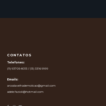
CONTATOS
Telefones:
(11) 93705-8313 / (13) 3316 9999
Emails:
arcodavelhademolicao@gmail.com
adele.fazioli@hotmail.com