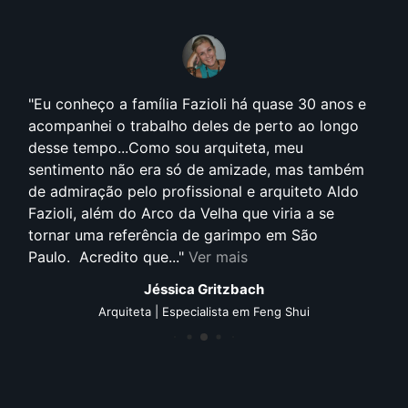
Conheço o Arco da Velha já faz um tempão!Sou
artista plástico, paisagista e garimpeiro, então
esse lugar tem tudo a ver comigo e com o meu
trabalho. Sou cliente, fornecedor, parceiro e amigo
da família. Adoro todos os tipos de trabalho que
fazemos juntos... e vem muito mais por aí! Eu
indico o Arco da Velha pra todos que procuram...
Ver mais
Raul Lucca
Artista plástico | Paisagista