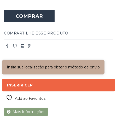
Camarão
e
Biombo
COMPRAR
de
Madeira
com
Vidro
COMPARTILHE ESSE PRODUTO
Jateado
quantidade
Insira sua localização para obter o método de envio
INSERIR CEP
Add ao Favoritos
Mais Informações