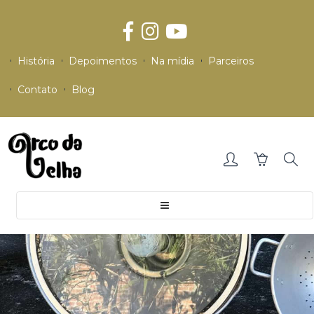
História
Depoimentos
Na mídia
Parceiros
Contato
Blog
Toggle
navigation