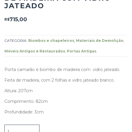
JATEADO
715,00
R$
CATEGORIA:
Biombos e chapeleiros
,
Materiais de Demolição
,
Móveis Antigos e Restaurados
,
Portas Antigas
.
Porta camarão e biombo de madeira com vidro jateado.
Feita de madeira, com 2 folhas e vidro jateado branco.
Altura: 207cm
Comprimento: 82cm
Profundidade: 3cm
Porta