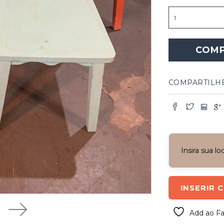
Cadeiras
de
coração
quantidade
COM
COMPARTILH
Insira sua l
INSERIR 
Add ao Fa