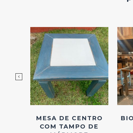
d
Add
ao
os
Favoritos
DE
MESA DE CENTRO
BI
OM
COM TAMPO DE