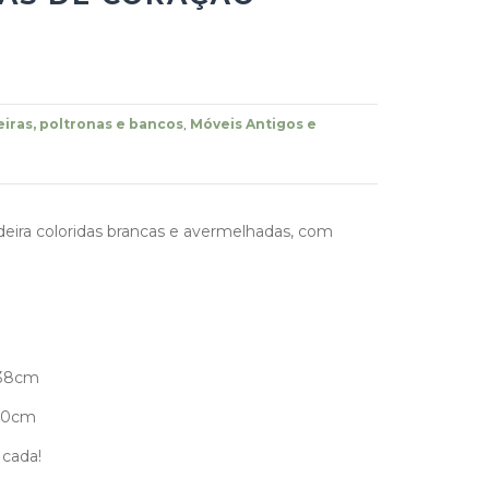
iras, poltronas e bancos
,
Móveis Antigos e
eira coloridas brancas e avermelhadas, com
 38cm
 40cm
 cada!