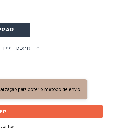
PRAR
E ESSE PRODUTO
ocalização para obter o método de envio
CEP
voritos