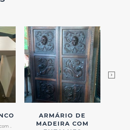
Add
ao
Favoritos
NCO
ARMÁRIO DE
MES
MADEIRA COM
CO
com ..