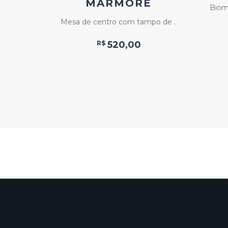
S
MÁRMORE
Biom
om ..
Mesa de centro com tampo de ..
R$
520,00