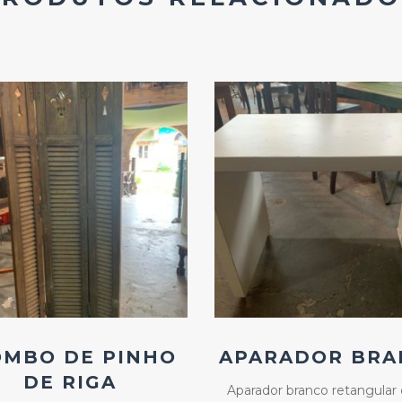
Add
Add
ao
ao
Favoritos
Favoritos
OMBO DE PINHO
APARADOR BRA
DE RIGA
Aparador branco retangular 