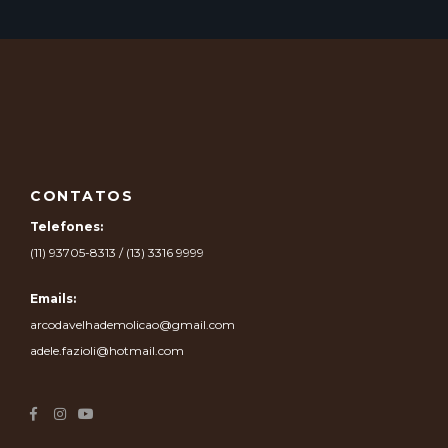
CONTATOS
Telefones:
(11) 93705-8313 / (13) 3316 9999
Emails:
arcodavelhademolicao@gmail.com
adele.fazioli@hotmail.com