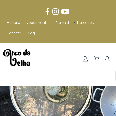
História
Depoimentos
Na mídia
Parceiros
Contato
Blog
Toggle
navigation