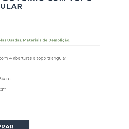
GULAR
las Usadas
,
Materiais de Demolição
.
com 4 aberturas e topo triangular
 84cm
3cm
PRAR