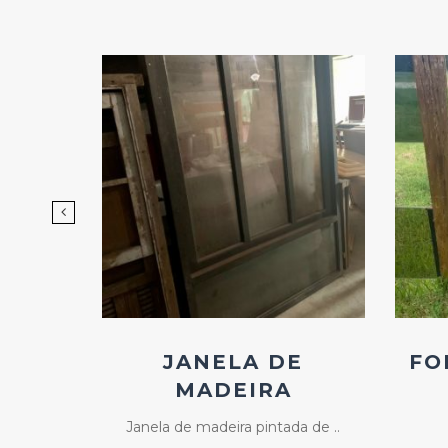
d
Add
ao
os
Favoritos
NELA
JANELA DE
FO
L
MADEIRA
Janela de madeira pintada de ..