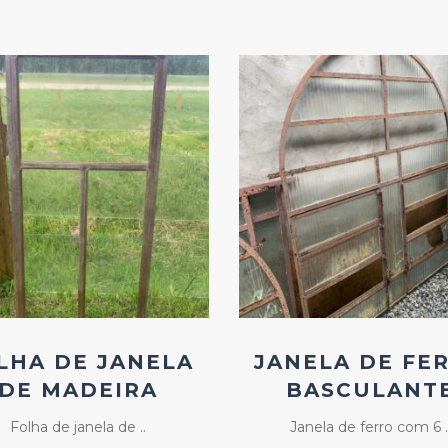
Add
Add
ao
ao
Favoritos
Favoritos
LHA DE JANELA
JANELA DE FE
DE MADEIRA
BASCULANT
Folha de janela de ..
Janela de ferro com 6 .