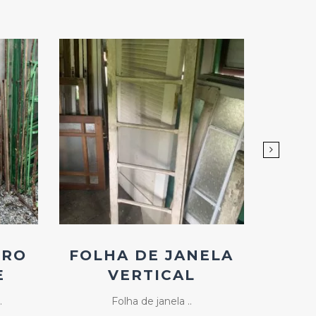
Add
ao
Favoritos
RRO
FOLHA DE JANELA
E
VERTICAL
.
Folha de janela ..
Janela