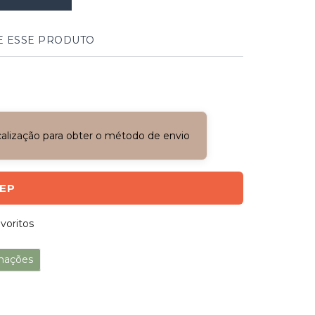
E ESSE PRODUTO
ocalização para obter o método de envio
CEP
voritos
mações