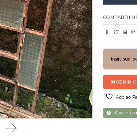
triangular
quantidade
COMPARTILH
Insira sua l
INSERIR 
Add ao Fa
Mais Infor