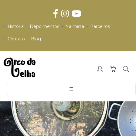
História
Depoimentos
Na mídia
Parceiros
Contato
Blog
Toggle
navigation