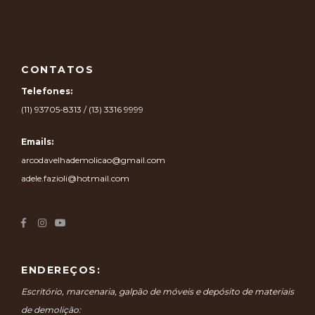
CONTATOS
Telefones:
(11) 93705-8313 / (13) 3316 9999
Emails:
arcodavelhademolicao@gmail.com
adele.fazioli@hotmail.com
ENDEREÇOS:
Escritório, marcenaria, galpão de móveis e depósito de materiais
de demolição: