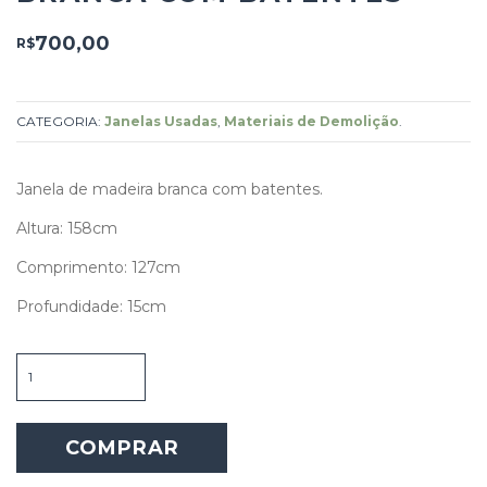
700,00
R$
CATEGORIA:
Janelas Usadas
,
Materiais de Demolição
.
Janela de madeira branca com batentes.
Altura: 158cm
Comprimento: 127cm
Profundidade: 15cm
Janela
de
madeira
branca
COMPRAR
com
batentes