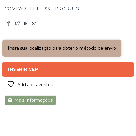
quantidade
COMPARTILHE ESSE PRODUTO
Insira sua localização para obter o método de envio
INSERIR CEP
Add ao Favoritos
Mais Informações