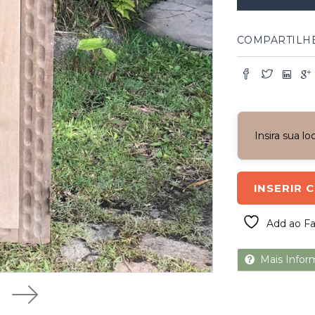
com
detalhes
quantidade
COMPARTILH
Insira sua l
INSERIR 
Add ao Fa
Mais Infor