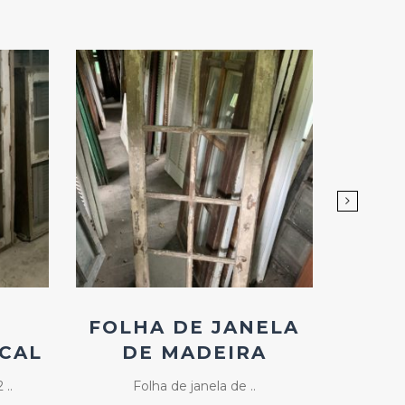
Add
ao
Favoritos
FOLHA DE JANELA
JAN
ICAL
DE MADEIRA
MÉD
 ..
Folha de janela de ..
Janela 