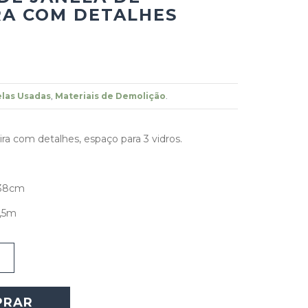
A COM DETALHES
las Usadas
,
Materiais de Demolição
.
ra com detalhes, espaço para 3 vidros.
 38cm
3,5m
PRAR