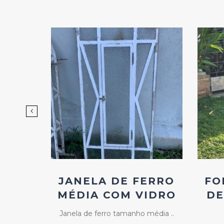
d
Add
ao
os
Favoritos
NELA
JANELA DE FERRO
FO
RA
MÉDIA COM VIDRO
DE
..
Janela de ferro tamanho média ..