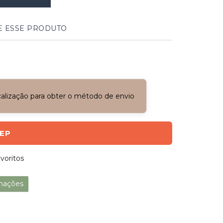
E ESSE PRODUTO
ocalização para obter o método de envio
CEP
voritos
mações