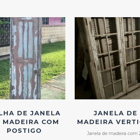
Add
Add
ao
ao
Favoritos
Favoritos
LHA DE JANELA
JANELA DE
 MADEIRA COM
MADEIRA VERT
POSTIGO
Janela de madeira com 2