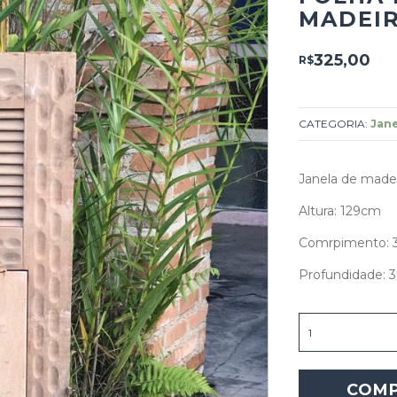
MADEIR
325,00
R$
CATEGORIA:
Jane
Janela de madei
Altura: 129cm
Comrpimento:
Profundidade: 
Folha
de
janela
de
COM
madeira