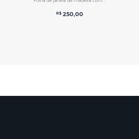
Folha de janela de madeira com ..
R$
250,00