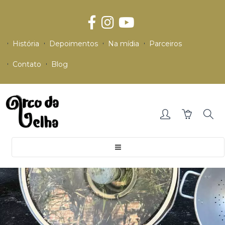
História
Depoimentos
Na mídia
Parceiros
Contato
Blog
Toggle
navigation