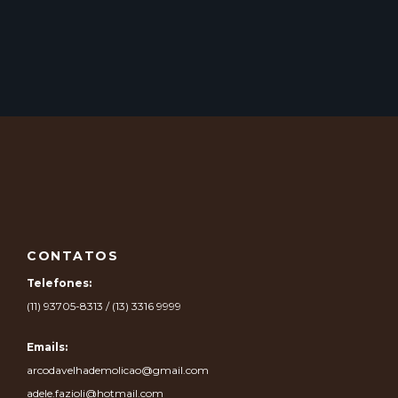
CONTATOS
Telefones:
(11) 93705-8313 / (13) 3316 9999
Emails:
arcodavelhademolicao@gmail.com
adele.fazioli@hotmail.com