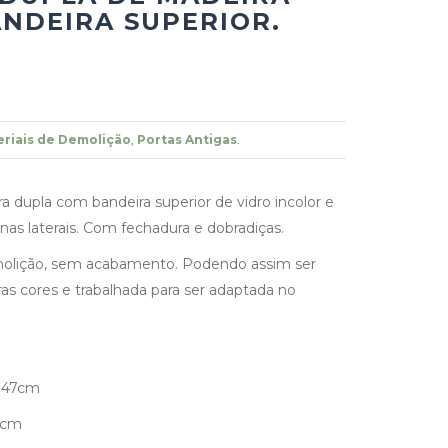
NDEIRA SUPERIOR.
riais de Demolição
,
Portas Antigas
.
a dupla com bandeira superior de vidro incolor e
 nas laterais. Com fechadura e dobradiças.
molição, sem acabamento. Podendo assim ser
as cores e trabalhada para ser adaptada no
147cm
6cm