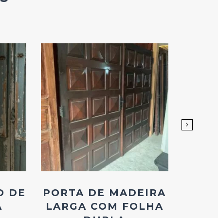
Add
ao
Favoritos
O DE
PORTA DE MADEIRA
2
A
LARGA COM FOLHA