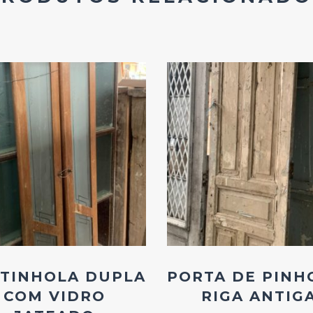
Add
Add
ao
ao
Favoritos
Favoritos
TINHOLA DUPLA
PORTA DE PINH
COM VIDRO
RIGA ANTIG