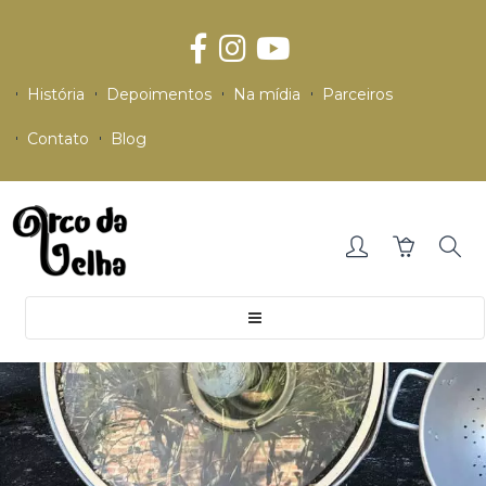
História
Depoimentos
Na mídia
Parceiros
Contato
Blog
Toggle
navigation