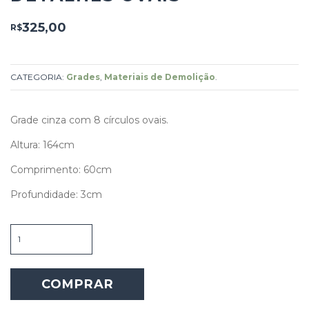
325,00
R$
CATEGORIA:
Grades
,
Materiais de Demolição
.
Grade cinza com 8 círculos ovais.
Altura: 164cm
Comprimento: 60cm
Profundidade: 3cm
Grade
cinza
com
detalhes
COMPRAR
ovais
quantidade