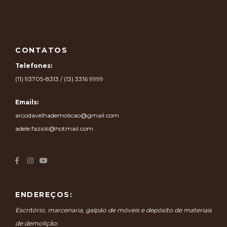
CONTATOS
Telefones:
(11) 93705-8313 / (13) 3316 9999
Emails:
arcodavelhademolicao@gmail.com
adele.fazioli@hotmail.com
ENDEREÇOS:
Escritório, marcenaria, galpão de móveis e depósito de materiais
de demolição: