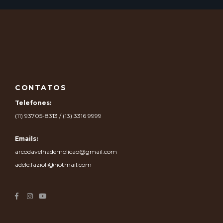
CONTATOS
Telefones:
(11) 93705-8313 / (13) 3316 9999
Emails:
arcodavelhademolicao@gmail.com
adele.fazioli@hotmail.com