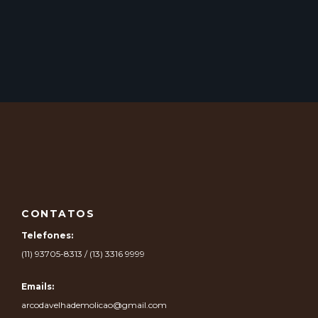
CONTATOS
Telefones:
(11) 93705-8313 / (13) 3316 9999
Emails:
arcodavelhademolicao@gmail.com