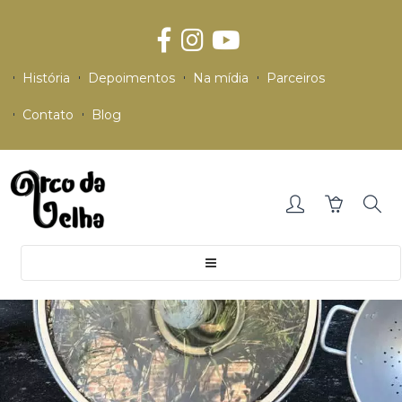
História
Depoimentos
Na mídia
Parceiros
Contato
Blog
Toggle
navigation