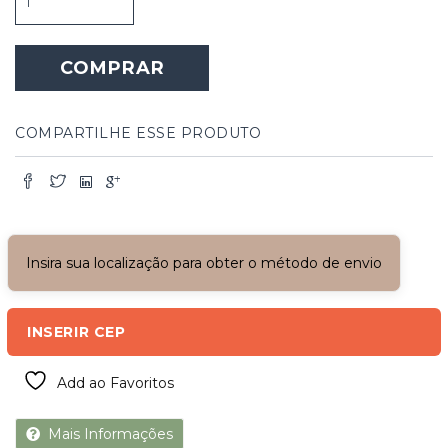
de
Madeira
com
COMPRAR
Entalhes
quantidade
COMPARTILHE ESSE PRODUTO
Insira sua localização para obter o método de envio
INSERIR CEP
Add ao Favoritos
Mais Informações