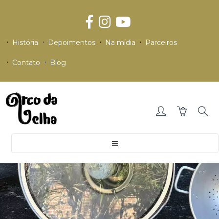
História
Depoimentos
Na mídia
Parceiros
Contato
Blog
Toggle
navigation