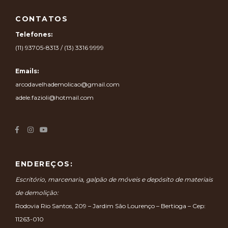
CONTATOS
Telefones:
(11) 93705-8313 / (13) 3316 9999
Emails:
arcodavelhademolicao@gmail.com
adele.fazioli@hotmail.com
ENDEREÇOS:
Escritório, marcenaria, galpão de móveis e depósito de materiais
de demolição:
Rodovia Rio Santos, 209 – Jardim São Lourenço – Bertioga – Cep:
11263-010