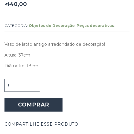
40,00
R$
CATEGORIA:
Objetos de Decoração
,
Peças decorativas
.
Vaso de latão antigo arredondado de decoração!
Altura: 37cm
Diâmetro: 18cm
Vaso
de
latão
antigo
COMPRAR
quantidade
COMPARTILHE ESSE PRODUTO