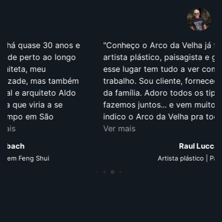
Conheço o Arco da Velha já faz um tempão!Sou
artista plástico, paisagista e garimpeiro, então
esse lugar tem tudo a ver comigo e com o meu
trabalho. Sou cliente, fornecedor, parceiro e amigo
da família. Adoro todos os tipos de trabalho que
fazemos juntos... e vem muito mais por aí! Eu
indico o Arco da Velha pra todos que procuram...
Ver mais
Raul Lucca
Artista plástico | Paisagista