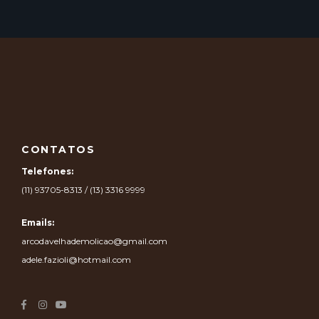
CONTATOS
Telefones:
(11) 93705-8313 / (13) 3316 9999
Emails:
arcodavelhademolicao@gmail.com
adele.fazioli@hotmail.com