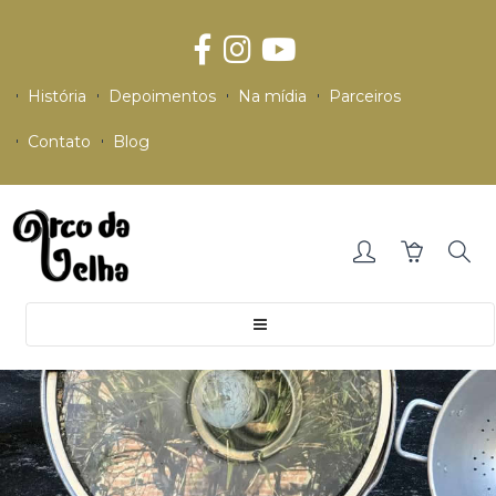
História
Depoimentos
Na mídia
Parceiros
Contato
Blog
Toggle
navigation