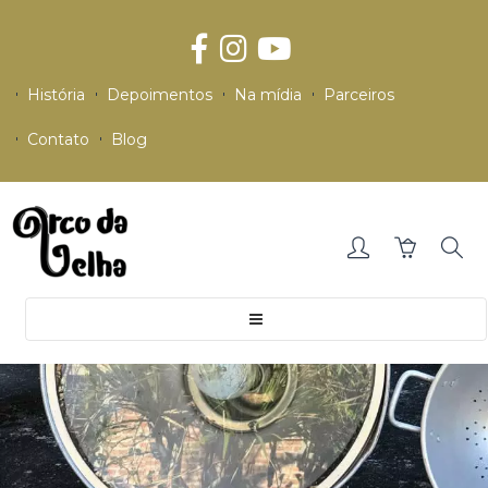
História
Depoimentos
Na mídia
Parceiros
Contato
Blog
Toggle
navigation