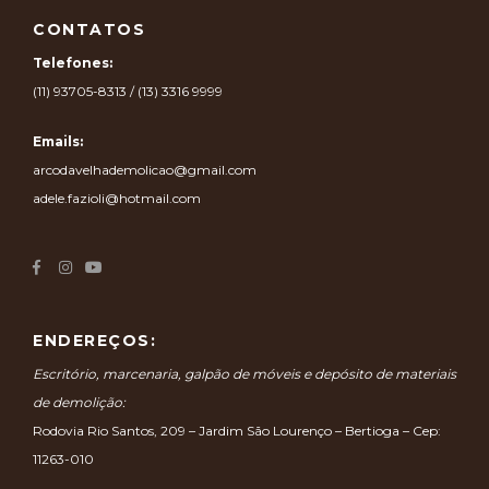
CONTATOS
Telefones:
(11) 93705-8313 / (13) 3316 9999
Emails:
arcodavelhademolicao@gmail.com
adele.fazioli@hotmail.com
ENDEREÇOS:
Escritório, marcenaria, galpão de móveis e depósito de materiais
de demolição:
Rodovia Rio Santos, 209 – Jardim São Lourenço – Bertioga – Cep:
11263-010