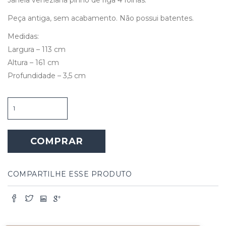
Peça antiga, sem acabamento. Não possui batentes.
Medidas:
Largura – 113 cm
Altura – 161 cm
Profundidade – 3,5 cm
Janela
Veneziana
Pinho
de
COMPRAR
Riga
4
Folhas
quantidade
COMPARTILHE ESSE PRODUTO