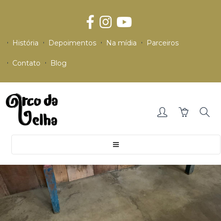
História
Depoimentos
Na mídia
Parceiros
Contato
Blog
Toggle
navigation