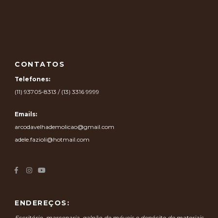
CONTATOS
Telefones:
(11) 93705-8313 / (13) 3316 9999
Emails:
arcodavelhademolicao@gmail.com
adele.fazioli@hotmail.com
ENDEREÇOS:
Escritório, marcenaria, galpão de móveis e depósito de materiais