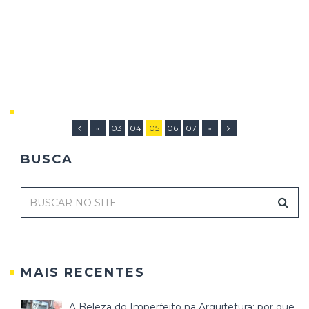
«
03
04
05
06
07
»
BUSCA
MAIS RECENTES
A Beleza do Imperfeito na Arquitetura: por que