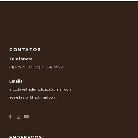
CONTATOS
Telefones:
(11) 93705-8313 / (13) 3316 9999
Emails:
arcodavelhademolicao@gmail.com
adele.fazioli@hotmail.com
ENDEREÇOS: