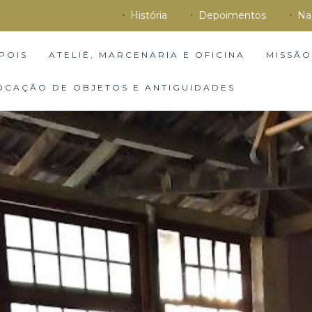
História
Depoimentos
Na
POIS
ATELIÊ, MARCENARIA E OFICINA
MISSÃO
OCAÇÃO DE OBJETOS E ANTIGUIDADES