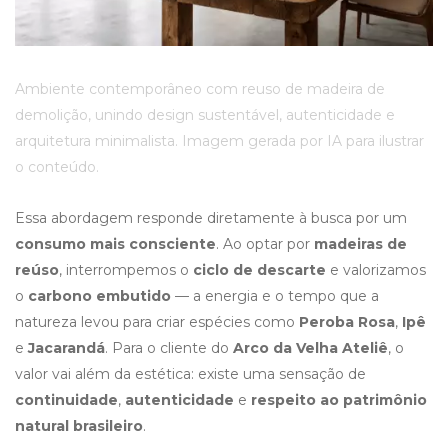
Ambiente contemporâneo com reuso de madeira de
demolição, unindo design sustentável, autenticidade e
arquitetura minimalista. Imagem gerada por IA para ilustrar
o conteúdo.
Essa abordagem responde diretamente à busca por um
consumo mais consciente
. Ao optar por
madeiras de
reúso
, interrompemos o
ciclo de descarte
e valorizamos
o
carbono embutido
— a energia e o tempo que a
natureza levou para criar espécies como
Peroba Rosa
,
Ipê
e
Jacarandá
. Para o cliente do
Arco da Velha Ateliê
, o
valor vai além da estética: existe uma sensação de
continuidade
,
autenticidade
e
respeito ao patrimônio
natural brasileiro
.