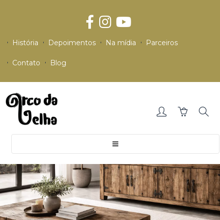
História
Depoimentos
Na mídia
Parceiros
Contato
Blog
Toggle
navigation