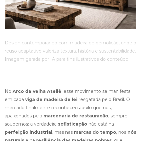
Design contemporâneo com madeira de demolição, onde o
reuso adaptativo valoriza textura, história e sustentabilidade.
Imagem gerada por IA para fins ilustrativos do conteúdo.
No
Arco da Velha Ateliê
, esse movimento se manifesta
em cada
viga de madeira de lei
resgatada pelo Brasil. O
mercado finalmente reconheceu aquilo que nós,
apaixonados pela
marcenaria de restauração
, sempre
soubemos: a verdadeira
sofisticação
não está na
perfeição industrial
, mas nas
marcas do tempo
, nos
nós
naturais
e na
resiliência das madeiras nobres
, que