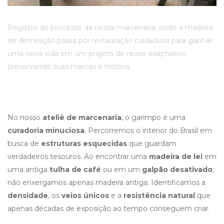
Registro do processo da nossa marcenaria, onde a madeira
de demolição passa por restauração cuidadosa para ganhar
uma nova vida em um projeto de reuso adaptativo,
preservando suas marcas e história.
No nosso
ateliê de marcenaria
, o garimpo é uma
curadoria minuciosa
. Percorremos o interior do Brasil em
busca de
estruturas esquecidas
que guardam
verdadeiros tesouros. Ao encontrar uma
madeira de lei
em
uma antiga
tulha de café
ou em um
galpão desativado
,
não enxergamos apenas madeira antiga. Identificamos a
densidade
, os
veios únicos
e a
resistência natural
que
apenas décadas de exposição ao tempo conseguem criar.