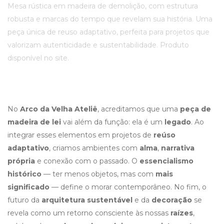
Mesa rústica em madeira de demolição, com estrutura
robusta e marcas do tempo que revelam sua história. Uma
peça única de reuso adaptativo, perfeita para projetos que
valorizam autenticidade e sustentabilidade. Produto
disponível no site.
No
Arco da Velha Ateliê
, acreditamos que uma
peça de
madeira de lei
vai além da função: ela é um
legado
. Ao
integrar esses elementos em projetos de
reúso
adaptativo
, criamos ambientes com
alma
,
narrativa
própria
e conexão com o passado. O
essencialismo
histórico
— ter menos objetos, mas com
mais
significado
— define o morar contemporâneo. No fim, o
futuro da
arquitetura sustentável
e da
decoração
se
revela como um retorno consciente às nossas
raízes
,