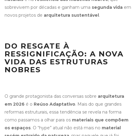
sobrevivem por décadas e ganham uma
segunda vida
em
novos projetos de
arquitetura sustentável
.
DO RESGATE À
RESSIGNIFICAÇÃO: A NOVA
VIDA DAS ESTRUTURAS
NOBRES
O grande protagonista das conversas sobre
arquitetura
em 2026
é o
Reúso Adaptativo
. Mais do que grandes
reformas estruturais, essa tendência se revela na forma
como passamos a olhar para os
materiais que compõem
os espaços
. O “hype” atual não está mais no
material
recém extraído da natureza
, mas naquele que já foi