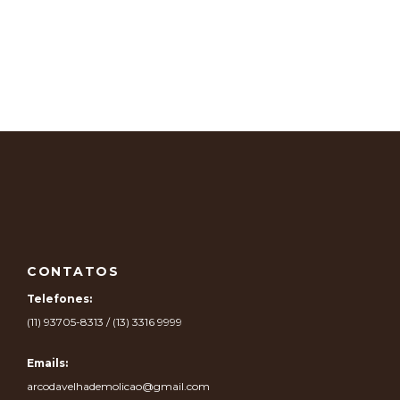
CONTATOS
Telefones:
(11) 93705-8313 / (13) 3316 9999
Emails:
arcodavelhademolicao@gmail.com