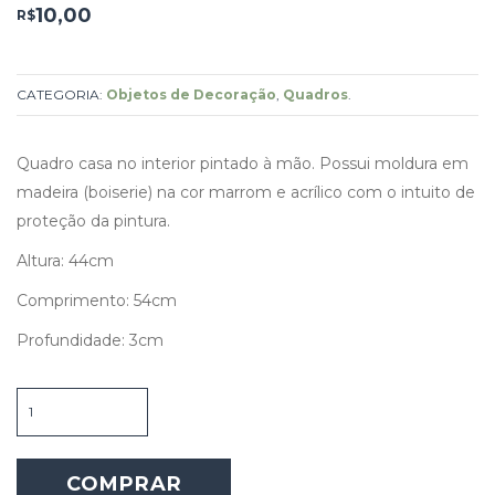
10,00
R$
CATEGORIA:
Objetos de Decoração
,
Quadros
.
Quadro casa no interior pintado à mão. Possui moldura em
madeira (boiserie) na cor marrom e acrílico com o intuito de
proteção da pintura.
Altura: 44cm
Comprimento: 54cm
Profundidade: 3cm
Quadro
Casa
no
Interior
COMPRAR
quantidade