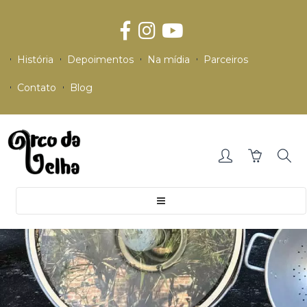
História
Depoimentos
Na mídia
Parceiros
Contato
Blog
Toggle
navigation