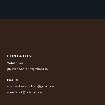
CONTATOS
Telefones:
(11) 93705-8313 / (13) 3316 9999
Emails:
arcodavelhademolicao@gmail.com
adele.fazioli@hotmail.com