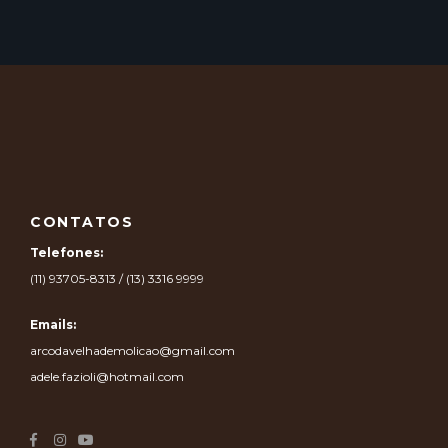
CONTATOS
Telefones:
(11) 93705-8313 / (13) 3316 9999
Emails:
arcodavelhademolicao@gmail.com
adele.fazioli@hotmail.com