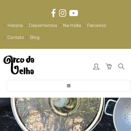
História
Depoimentos
Na mídia
Parceiros
Contato
Blog
Toggle
navigation