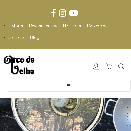
História
Depoimentos
Na mídia
Parceiros
Contato
Blog
Toggle
navigation