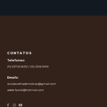
CONTATOS
Telefones:
(11) 93705-8313 / (13) 3316 9999
Emails:
arcodavelhademolicao@gmail.com
adele.fazioli@hotmail.com