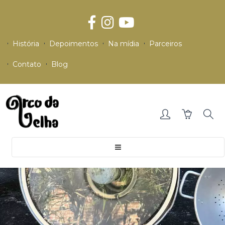
História
Depoimentos
Na mídia
Parceiros
Contato
Blog
Toggle
navigation