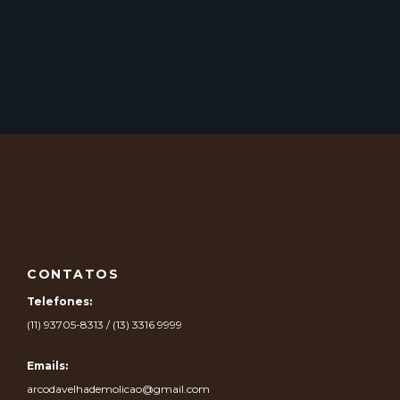
CONTATOS
Telefones:
(11) 93705-8313 / (13) 3316 9999
Emails:
arcodavelhademolicao@gmail.com