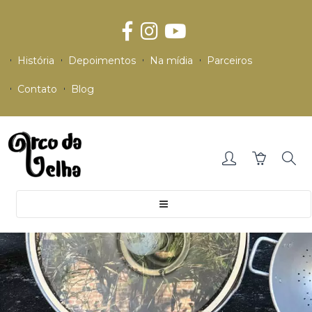
História
Depoimentos
Na mídia
Parceiros
Contato
Blog
Toggle
navigation