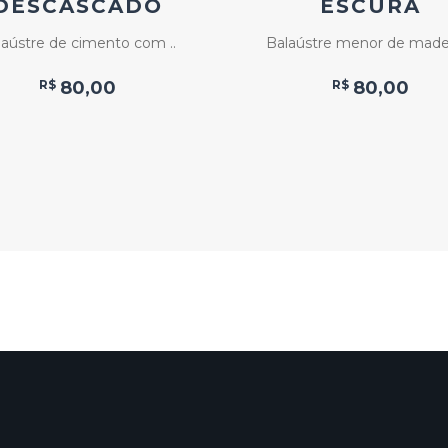
DESCASCADO
ESCURA
laústre de cimento com ..
Balaústre menor de madeir
R$
80,00
R$
80,00