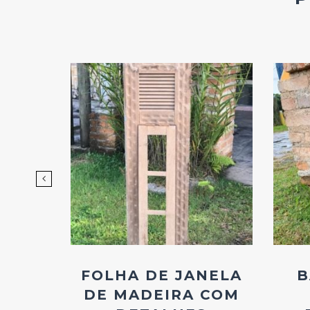
d
Add
ao
os
Favoritos
COM
FOLHA DE JANELA
B
S
DE MADEIRA COM