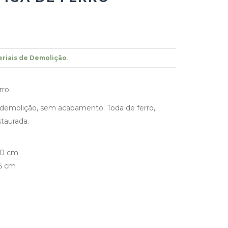
riais de Demolição
.
rro.
demolição, sem acabamento. Toda de ferro,
taurada.
50 cm
5 cm