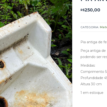
250,00
R$
CATEGORIA:
Mate
Pia antiga de fe
Peça antiga de 
podendo ser res
Medidas:
Comprimento 
Profundidade 4
Altura 30 cm
1 em estoque