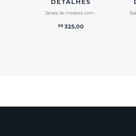
OS
DETALHES
m ..
Janela de madeira com ..
Ba
R$
325,00