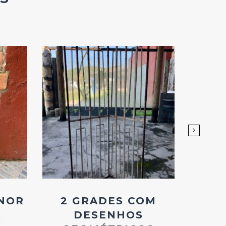
Add
ao
Favoritos
NOR
2 GRADES COM
FOL
A
DESENHOS
DE 