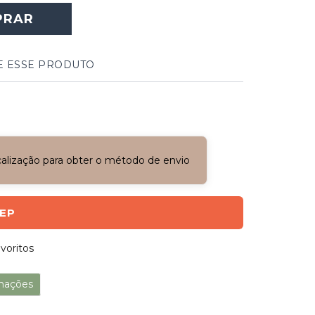
PRAR
E ESSE PRODUTO
ocalização para obter o método de envio
CEP
voritos
mações