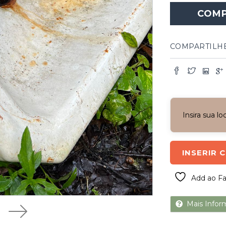
COM
COMPARTILH
Insira sua l
INSERIR 
Add ao Fa
Mais Infor