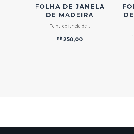
RDE
FOLHA DE JANELA
FO
DE MADEIRA
DE
..
Folha de janela de ..
J
R$
250,00