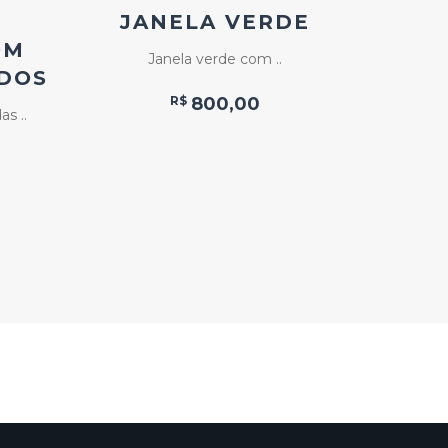
S
JANELA VERDE
FOL
OM
D
Janela verde com ..
IDOS
F
R$
800,00
as ..