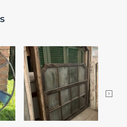
S
Add
ao
Favoritos