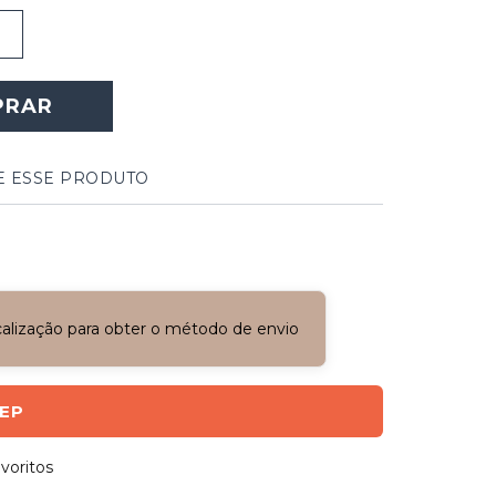
PRAR
E ESSE PRODUTO
ocalização para obter o método de envio
CEP
voritos