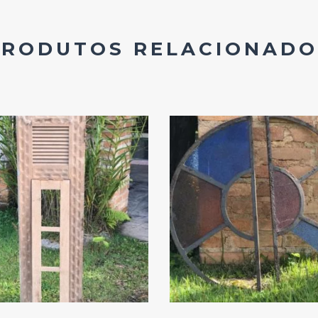
PRODUTOS RELACIONADO
Add
Add
ao
ao
Favoritos
Favoritos