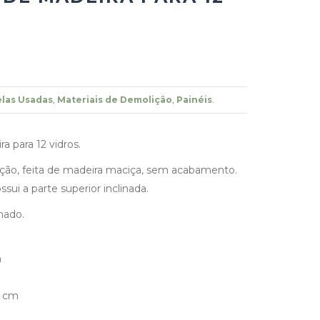
las Usadas
,
Materiais de Demolição
,
Painéis
.
a para 12 vidros.
ção, feita de madeira maciça, sem acabamento.
sui a parte superior inclinada.
hado.
m
3 cm