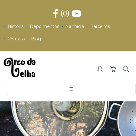
História
Depoimentos
Na mídia
Parceiros
Contato
Blog
Toggle
navigation