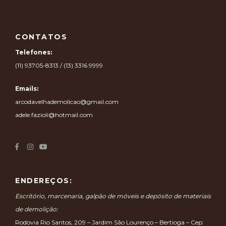
CONTATOS
Telefones:
(11) 93705-8313 / (13) 3316 9999
Emails:
arcodavelhademolicao@gmail.com
adele.fazioli@hotmail.com
ENDEREÇOS:
Escritório, marcenaria, galpão de móveis e depósito de materiais
de demolição:
Rodovia Rio Santos, 209 – Jardim São Lourenço – Bertioga – Cep: