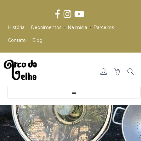
História
Depoimentos
Na mídia
Parceiros
Contato
Blog
Toggle
navigation