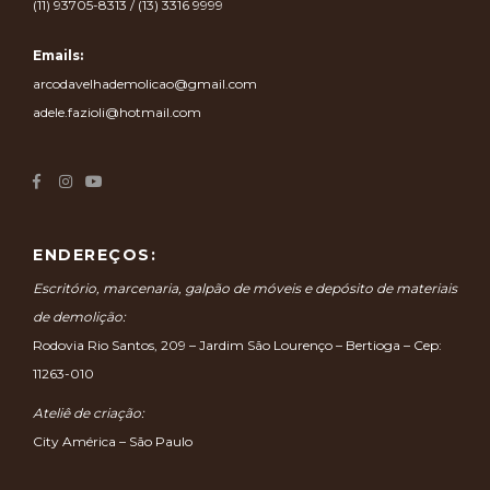
(11) 93705-8313 / (13) 3316 9999
Emails:
arcodavelhademolicao@gmail.com
adele.fazioli@hotmail.com
ENDEREÇOS:
Escritório, marcenaria, galpão de móveis e depósito de materiais
de demolição:
Rodovia Rio Santos, 209 – Jardim São Lourenço – Bertioga – Cep:
11263-010
Ateliê de criação:
City América – São Paulo