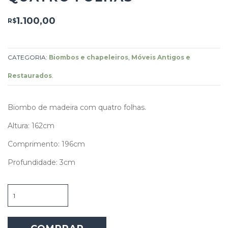
1.100,00
R$
CATEGORIA:
Biombos e chapeleiros
,
Móveis Antigos e
Restaurados
.
Biombo de madeira com quatro folhas.
Altura: 162cm
Comprimento: 196cm
Profundidade: 3cm
Biombo
de
madeira
com