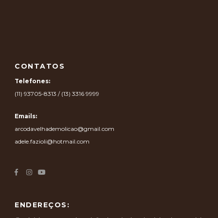
CONTATOS
Telefones:
(11) 93705-8313 / (13) 3316 9999
Emails:
arcodavelhademolicao@gmail.com
adele.fazioli@hotmail.com
ENDEREÇOS: