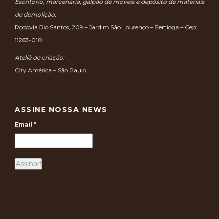
Escritório, marcenaria, galpão de móveis e depósito de materiais
de demolição:
Rodovia Rio Santos, 209 – Jardim São Lourenço – Bertioga – Cep:
11263-010
Ateliê de criação:
City América – São Paulo
ASSINE NOSSA NEWS
Email
*