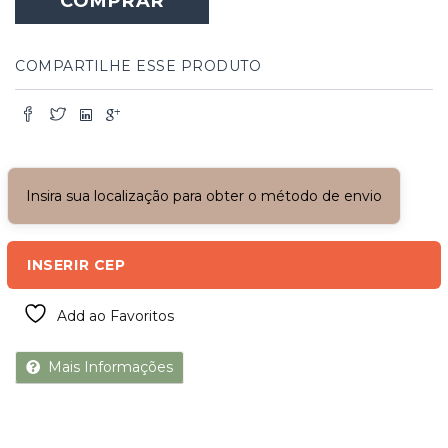
COMPRAR
quatro
folhas
quantidade
COMPARTILHE ESSE PRODUTO
Insira sua localização para obter o método de envio
INSERIR CEP
Add ao Favoritos
Mais Informações