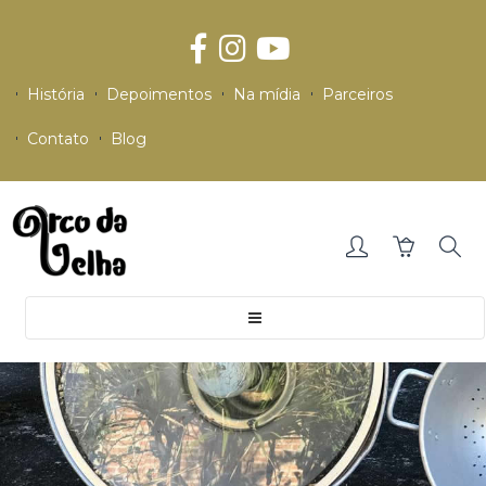
História
Depoimentos
Na mídia
Parceiros
Contato
Blog
Toggle
navigation