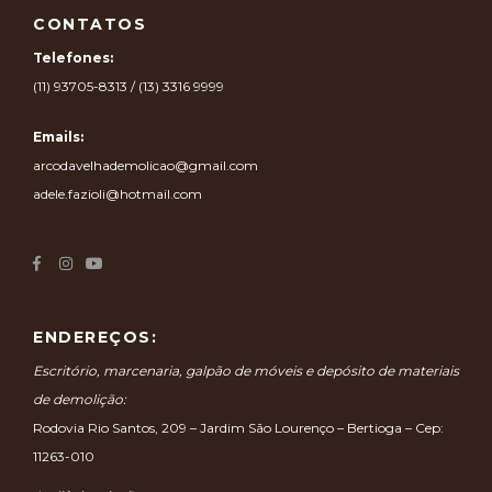
CONTATOS
Telefones:
(11) 93705-8313 / (13) 3316 9999
Emails:
arcodavelhademolicao@gmail.com
adele.fazioli@hotmail.com
ENDEREÇOS:
Escritório, marcenaria, galpão de móveis e depósito de materiais
de demolição:
Rodovia Rio Santos, 209 – Jardim São Lourenço – Bertioga – Cep:
11263-010