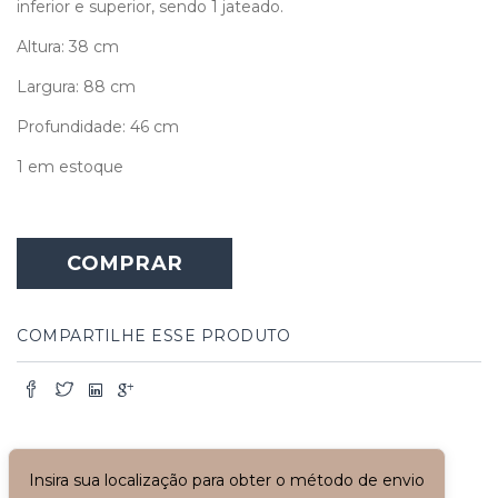
inferior e superior, sendo 1 jateado.
Altura: 38 cm
Largura: 88 cm
Profundidade: 46 cm
1 em estoque
Mesa
de
COMPRAR
Centro
de
Madeira
com
COMPARTILHE ESSE PRODUTO
Vidros
quantidade
Insira sua localização para obter o método de envio