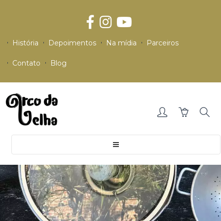
História
Depoimentos
Na mídia
Parceiros
Contato
Blog
Toggle
navigation