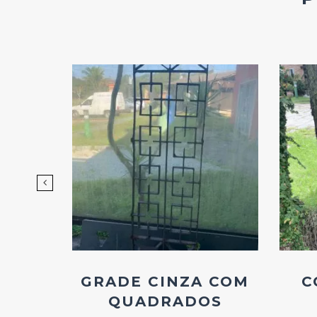
d
Add
ao
os
Favoritos
AS
GRADE CINZA COM
C
COM
QUADRADOS