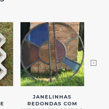
Add
ao
Favoritos
JANELINHAS
GRA
E
REDONDAS COM
Q