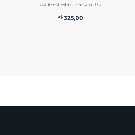
RIDOS
Grade estreita cinza com 10 ..
ndas ..
R$
325,00