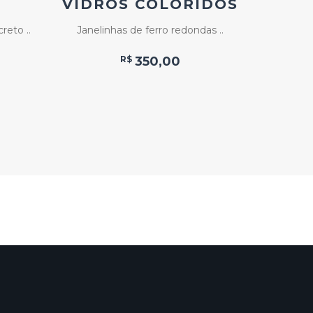
VIDROS COLORIDOS
Grade 
eto ..
Janelinhas de ferro redondas ..
R$
350,00