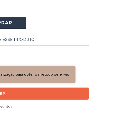
PRAR
E ESSE PRODUTO
ocalização para obter o método de envio
CEP
voritos