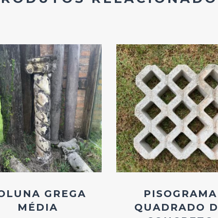
Add
Add
ao
ao
Favoritos
Favoritos
OLUNA GREGA
PISOGRAMA
MÉDIA
QUADRADO D