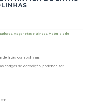
LINHAS
aduras, maçanetas e trincos
,
Materiais de
 de latão com bolinhas.
as antigas de demolição, podendo ser
3 cm