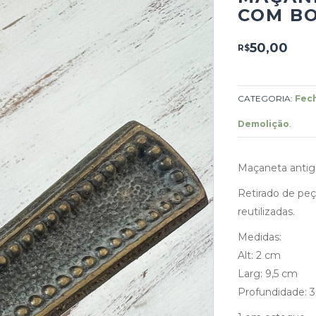
COM BO
50,00
R$
CATEGORIA:
Fech
Demolição
.
Maçaneta antiga
Retirado de peç
reutilizadas.
Medidas:
Alt: 2 cm
Larg: 9,5 cm
Profundidade: 