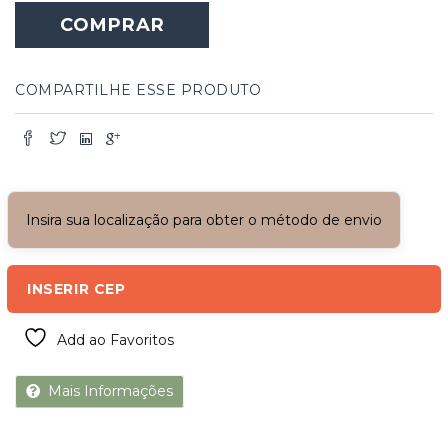
Madeira
COMPRAR
Angelim
com
Veneziana
quantidade
COMPARTILHE ESSE PRODUTO
Insira sua localização para obter o método de envio
INSERIR CEP
Add ao Favoritos
Mais Informações