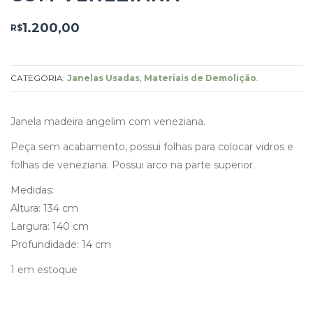
1.200,00
R$
CATEGORIA:
Janelas Usadas
,
Materiais de Demolição
.
Janela madeira angelim com veneziana.
Peça sem acabamento, possui folhas para colocar vidros e
folhas de veneziana. Possui arco na parte superior.
Medidas:
Altura: 134 cm
Largura: 140 cm
Profundidade: 14 cm
1 em estoque
Janela