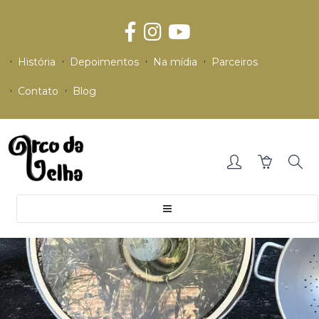
História
Depoimentos
Na mídia
Parceiros
Contato
Blog
Toggle
navigation