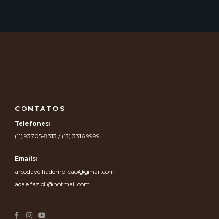
CONTATOS
Telefones:
(11) 93705-8313 / (13) 3316 9999
Emails:
arcodavelhademolicao@gmail.com
adele.fazioli@hotmail.com