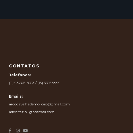
CONTATOS
Telefones:
(11) 93705-8313 / (13) 3316 9999
Emails:
arcodavelhademolicao@gmail.com
adele.fazioli@hotmail.com