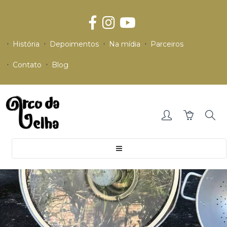
História
Depoimentos
Na mídia
Parceiros
Contato
Blog
Toggle
navigation