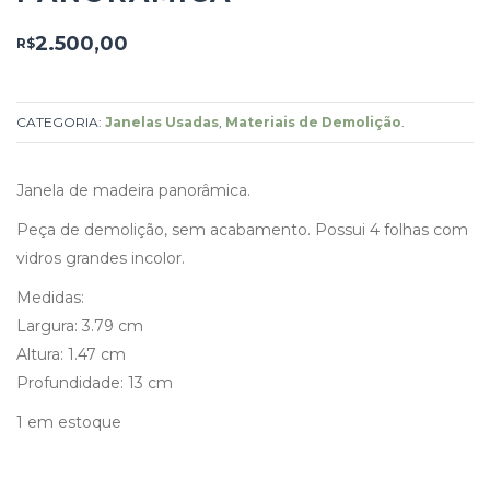
2.500,00
R$
CATEGORIA:
Janelas Usadas
,
Materiais de Demolição
.
Janela de madeira panorâmica.
Peça de demolição, sem acabamento. Possui 4 folhas com
vidros grandes incolor.
Medidas:
Largura: 3.79 cm
Altura: 1.47 cm
Profundidade: 13 cm
1 em estoque
Janela