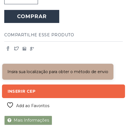
Madeira
com
COMPRAR
4
Módulos
Maxim
Ar
COMPARTILHE ESSE PRODUTO
quantidade
Insira sua localização para obter o método de envio
INSERIR CEP
Add ao Favoritos
Mais Informações