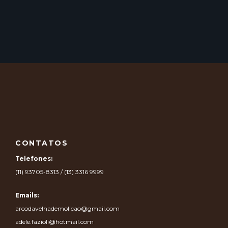
CONTATOS
Telefones:
(11) 93705-8313 / (13) 3316 9999
Emails:
arcodavelhademolicao@gmail.com
adele.fazioli@hotmail.com