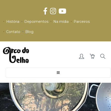
História
Depoimentos
Na mídia
Parceiros
Contato
Blog
Toggle
navigation