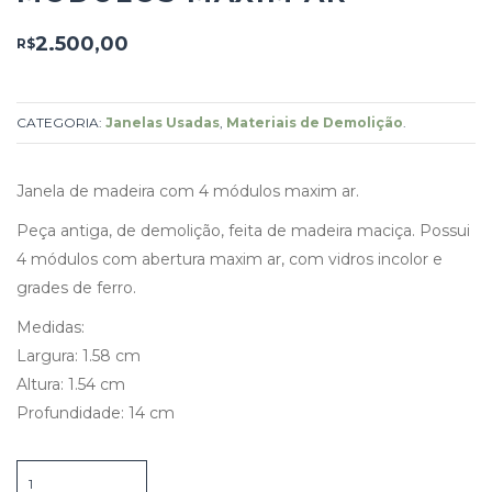
2.500,00
R$
CATEGORIA:
Janelas Usadas
,
Materiais de Demolição
.
Janela de madeira com 4 módulos maxim ar.
Peça antiga, de demolição, feita de madeira maciça. Possui
4 módulos com abertura maxim ar, com vidros incolor e
grades de ferro.
Medidas:
Largura: 1.58 cm
Altura: 1.54 cm
Profundidade: 14 cm
Janela
de