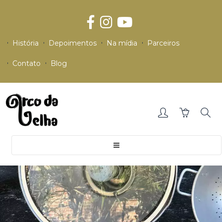
História
Depoimentos
Na mídia
Parceiros
Contato
Blog
Toggle
navigation