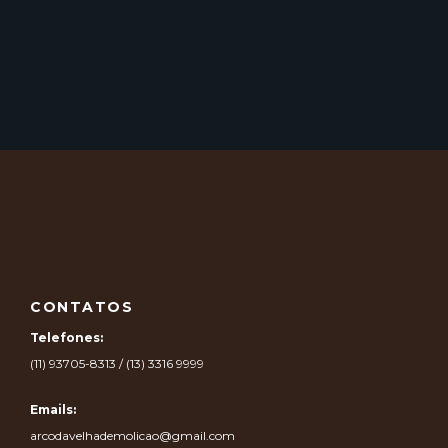
CONTATOS
Telefones:
(11) 93705-8313 / (13) 3316 9999
Emails:
arcodavelhademolicao@gmail.com