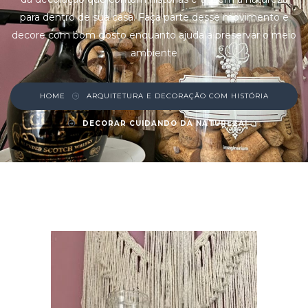
para dentro de sua casa. Faça parte desse movimento e
decore com bom gosto enquanto ajuda a preservar o meio
ambiente
HOME
ARQUITETURA E DECORAÇÃO COM HISTÓRIA
DECORAR CUIDANDO DA NATUREZA!