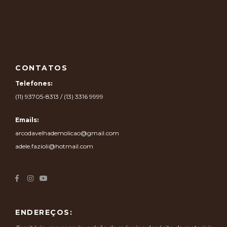
CONTATOS
Telefones:
(11) 93705-8313 / (13) 3316 9999
Emails:
arcodavelhademolicao@gmail.com
adele.fazioli@hotmail.com
ENDEREÇOS: