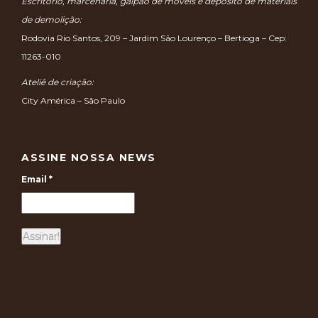
Escritório, marcenaria, galpão de móveis e depósito de materiais
de demolição:
Rodovia Rio Santos, 209 – Jardim São Lourenço – Bertioga – Cep:
11263-010
Ateliê de criação:
City América – São Paulo
ASSINE NOSSA NEWS
Email
*