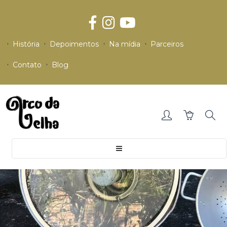
História
Depoimentos
Na mídia
Parceiros
Contato
Blog
Toggle
navigation