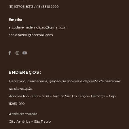
(11) 93705-8313 / (13) 3316 9999
Emails:
arcodavelhademolicao@gmail.com
adele.fazioli@hotmail.com
ENDEREÇOS:
Escritório, marcenaria, galpão de móveis e depósito de materiais
de demolição:
Rodovia Rio Santos, 209 – Jardim São Lourenço – Bertioga – Cep:
11263-010
Ateliê de criação:
City América – São Paulo