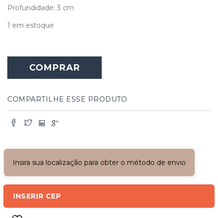
Profundidade: 3 cm
1 em estoque
Vitrô
Retangular
COMPRAR
de
Ferro
com
Vidros
COMPARTILHE ESSE PRODUTO
quantidade
Insira sua localização para obter o método de envio
INSERIR CEP