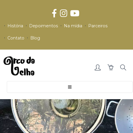
História
Depoimentos
Na mídia
Parceiros
Contato
Blog
Toggle
navigation