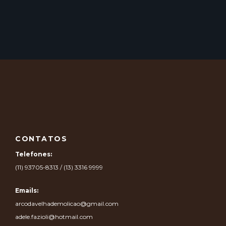
CONTATOS
Telefones:
(11) 93705-8313 / (13) 3316 9999
Emails:
arcodavelhademolicao@gmail.com
adele.fazioli@hotmail.com