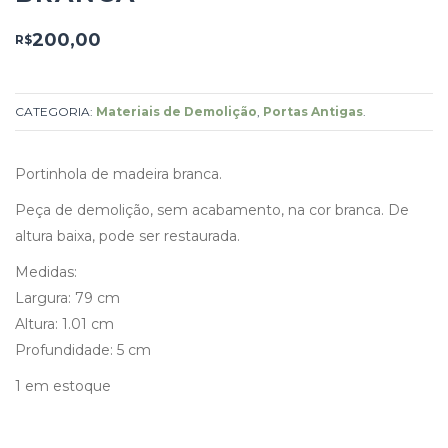
200,00
R$
CATEGORIA:
Materiais de Demolição
,
Portas Antigas
.
Portinhola de madeira branca.
Peça de demolição, sem acabamento, na cor branca. De
altura baixa, pode ser restaurada.
Medidas:
Largura: 79 cm
Altura: 1.01 cm
Profundidade: 5 cm
1 em estoque
Portinhola