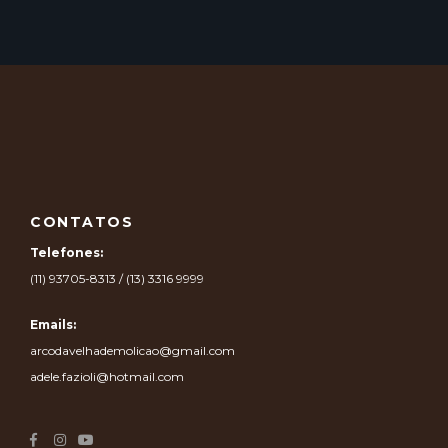
CONTATOS
Telefones:
(11) 93705-8313 / (13) 3316 9999
Emails:
arcodavelhademolicao@gmail.com
adele.fazioli@hotmail.com