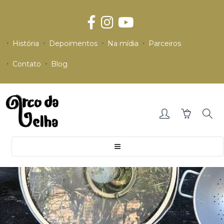
História
Depoimentos
Na mídia
Parceiros
Contato
Blog
Toggle
navigation