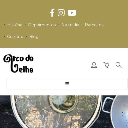
História
Depoimentos
Na mídia
Parceiros
Contato
Blog
Toggle
navigation