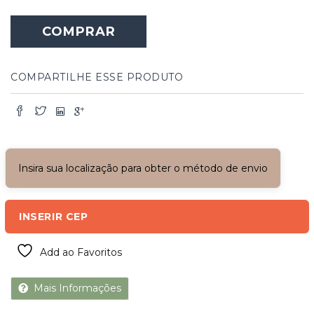
Portão
Mexicano
COMPRAR
de
Madeira
Maciça
quantidade
COMPARTILHE ESSE PRODUTO
Insira sua localização para obter o método de envio
INSERIR CEP
Add ao Favoritos
Mais Informações