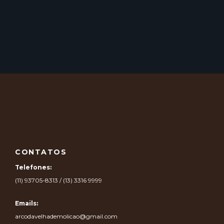
CONTATOS
Telefones:
(11) 93705-8313 / (13) 3316 9999
Emails:
arcodavelhademolicao@gmail.com