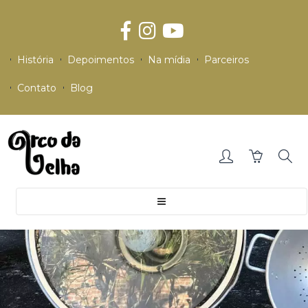
História
Depoimentos
Na mídia
Parceiros
Contato
Blog
Toggle
navigation