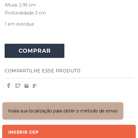
Altura: 2.95 cm
Profundidade 3 cm
1 em estoque
Portão
de
COMPRAR
Ferro
com
Bandeira
Superior
COMPARTILHE ESSE PRODUTO
quantidade
Insira sua localização para obter o método de envio
INSERIR CEP