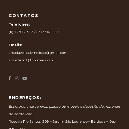
CONTATOS
Telefones:
(11) 93705-8313 / (13) 3316 9999
Emails:
arcodavelhademolicao@gmail.com
adele.fazioli@hotmail.com
ENDEREÇOS:
Escritório, marcenaria, galpão de móveis e depósito de materiais
de demolição:
Rodovia Rio Santos, 209 – Jardim São Lourenço – Bertioga – Cep:
11263-010