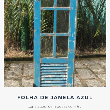
Add
ao
Favoritos
FOLHA DE JANELA AZUL
Janela azul de madeira com 6 ..