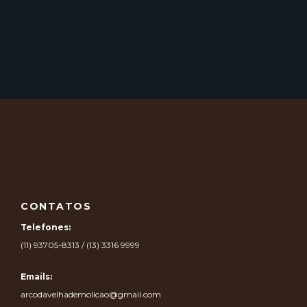
CONTATOS
Telefones:
(11) 93705-8313 / (13) 3316 9999
Emails:
arcodavelhademolicao@gmail.com