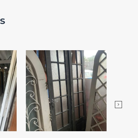
S
Add
ao
Favoritos