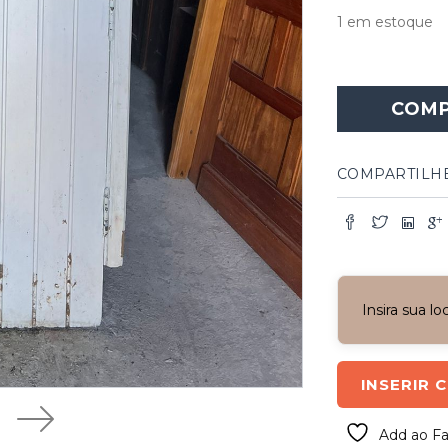
1 em estoque
Porta
Madeira
COM
Arqueada
Mexicana
quantidade
COMPARTILH
Insira sua l
INSERIR 
Add ao Fa