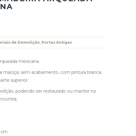
ANA
riais de Demolição
,
Portas Antigas
.
arqueada mexicana.
ra maciça, sem acabamento, com pintura branca.
arte superior.
olição, podendo ser restaurado ou manter no
ncontra.
5 cm