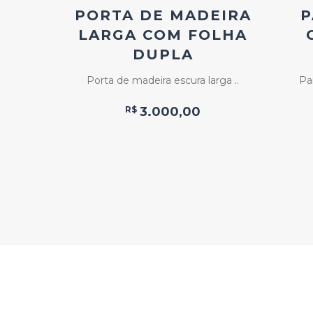
LA
PORTA DE MADEIRA
P
DE
LARGA COM FOLHA
OM
DUPLA
Porta de madeira escura larga ..
Pa
 com ..
R$
3.000,00