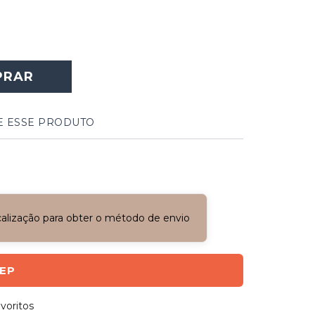
PRAR
E ESSE PRODUTO
ocalização para obter o método de envio
CEP
voritos