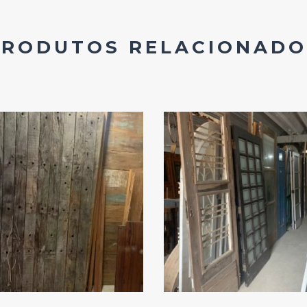
PRODUTOS RELACIONADO
Add
Add
ao
ao
Favoritos
Favoritos