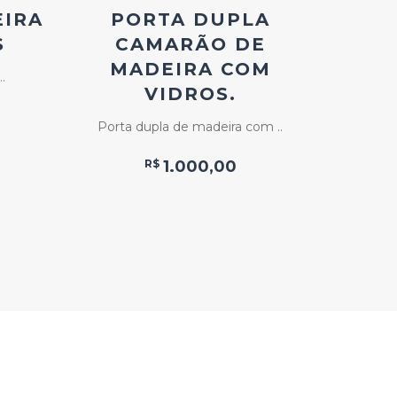
EIRA
PORTA DUPLA
PORT
S
CAMARÃO DE
LAR
MADEIRA COM
.
VIDROS.
Porta d
Porta dupla de madeira com ..
R$
1.000,00