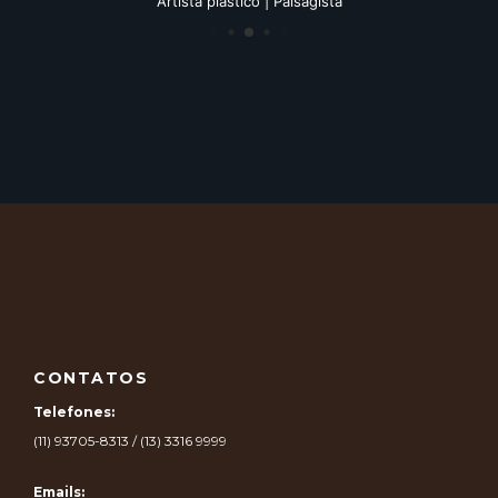
Artista plástico | Paisagista
CONTATOS
Telefones:
(11) 93705-8313 / (13) 3316 9999
Emails: