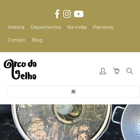
História
Depoimentos
Na mídia
Parceiros
Contato
Blog
Toggle
navigation